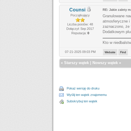
Counsi
RE: Jakie zalety 
Początkujący
Granulowane naw
atmosferyczne i
Liczba postów: 48
zaznaczono, że t
Dołączył: Sep 2017
Dodatkowym pluse
Reputacja:
0
Kto w niedbalstw
07-21-2025 09:03 PM
Website
Find
«
Starszy wątek
|
Nowszy wątek
»
Pokaż wersję do druku
Wyślij ten wątek znajomemu
Subskrybuj ten wątek