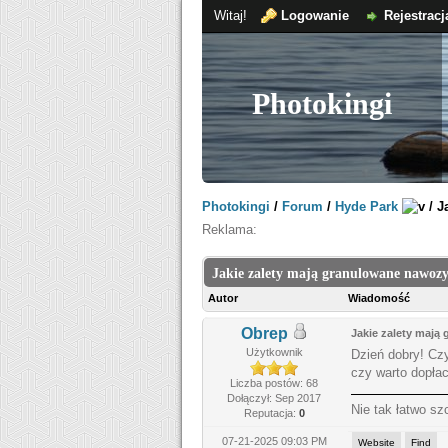
Witaj!
Logowanie
Rejestracj
Photokingi
Photokingi
/
Forum
/
Hyde Park
/
J
Reklama:
Jakie zalety mają granulowane nawoz
Autor
Wiadomość
Obrep
Jakie zalety mają
Użytkownik
Dzień dobry! Cz
czy warto dopłac
Liczba postów: 68
Dołączył: Sep 2017
Nie tak łatwo s
Reputacja:
0
07-21-2025 09:03 PM
Website
Find