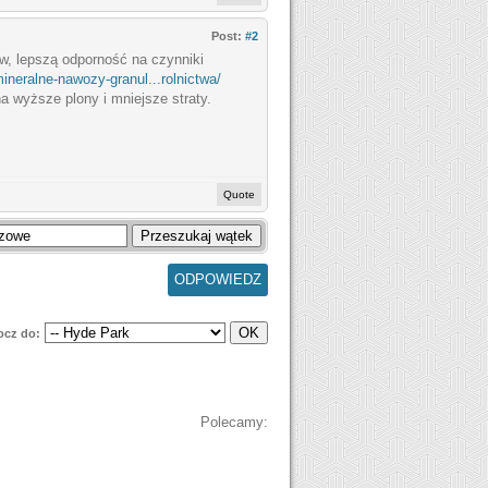
Post:
#2
w, lepszą odporność na czynniki
ineralne-nawozy-granul...rolnictwa/
a wyższe plony i mniejsze straty.
Quote
ODPOWIEDZ
ocz do:
Polecamy: