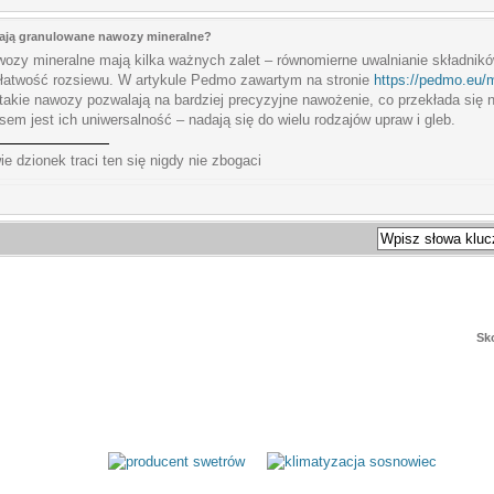
mają granulowane nawozy mineralne?
ozy mineralne mają kilka ważnych zalet – równomierne uwalnianie składnikó
 łatwość rozsiewu. W artykule Pedmo zawartym na stronie
https://pedmo.eu/m
akie nawozy pozwalają na bardziej precyzyjne nawożenie, co przekłada się n
m jest ich uniwersalność – nadają się do wielu rodzajów upraw i gleb.
ie dzionek traci ten się nigdy nie zbogaci
Sk