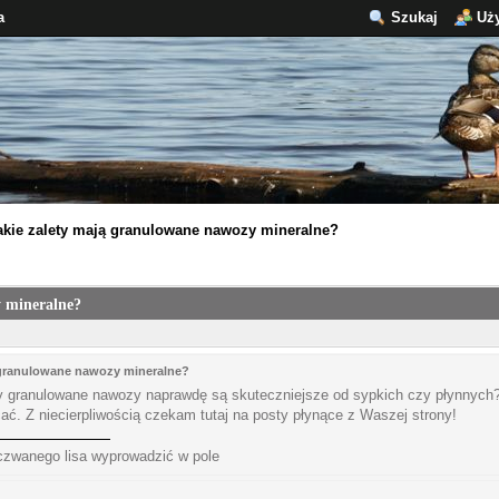
a
Szukaj
Uż
akie zalety mają granulowane nawozy mineralne?
y mineralne?
 granulowane nawozy mineralne?
y granulowane nawozy naprawdę są skuteczniejsze od sypkich czy płynnych? 
ać. Z niecierpliwością czekam tutaj na posty płynące z Waszej strony!
zczwanego lisa wyprowadzić w pole