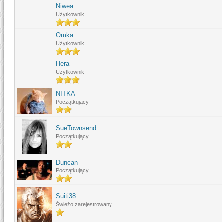
Niwea
Użytkownik
Omka
Użytkownik
Hera
Użytkownik
NITKA
Początkujący
SueTownsend
Początkujący
Duncan
Początkujący
Suiti38
Świeżo zarejestrowany