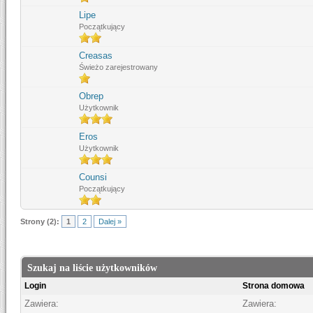
Lipe
Początkujący
Creasas
Świeżo zarejestrowany
Obrep
Użytkownik
Eros
Użytkownik
Counsi
Początkujący
Strony (2):
1
2
Dalej »
Szukaj na liście użytkowników
Login
Strona domowa
Zawiera:
Zawiera: