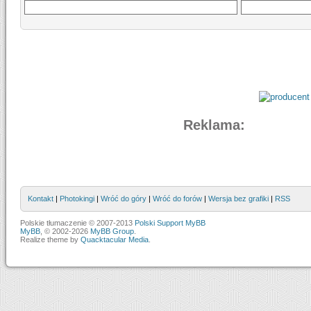
Reklama:
Kontakt
|
Photokingi
|
Wróć do góry
|
Wróć do forów
|
Wersja bez grafiki
|
RSS
Polskie tłumaczenie © 2007-2013
Polski Support MyBB
MyBB
, © 2002-2026
MyBB Group
.
Realize theme by
Quacktacular Media
.