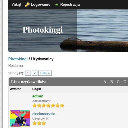
Witaj!
Logowanie
Rejestracja
Photokingi
Photokingi
/
Użytkownicy
Reklama:
Strony (2):
1
2
Dalej »
Lista użytkowników
A
B
C
D
Awatar
Login
admin
Administrator
ciociamarysia
Użytkownik