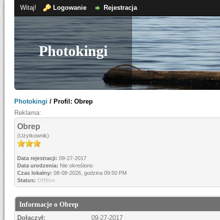
Witaj!
Logowanie
Rejestracja
Photokingi
Photokingi
/
Profil: Obrep
Reklama:
Obrep
(Użytkownik)
Data rejestracji:
09-27-2017
Data urodzenia:
Nie określono
Czas lokalny:
08-08-2026, godzina 09:50 PM
Status:
Offline
Informacje o Obrep
Dołączył:
09-27-2017