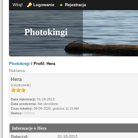
Witaj!
Logowanie
Rejestracja
Photokingi
Photokingi
/
Profil: Hera
Reklama:
Hera
(Użytkownik)
Data rejestracji:
01-18-2013
Data urodzenia:
Nie określono
Czas lokalny:
08-09-2026, godzina 11:15 AM
Status:
Offline
Informacje o Hera
Dołączył:
01-18-2013