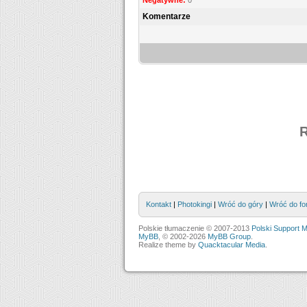
Negatywne:
0
Komentarze
Kontakt
|
Photokingi
|
Wróć do góry
|
Wróć do fo
Polskie tłumaczenie © 2007-2013
Polski Support 
MyBB
, © 2002-2026
MyBB Group
.
Realize theme by
Quacktacular Media
.