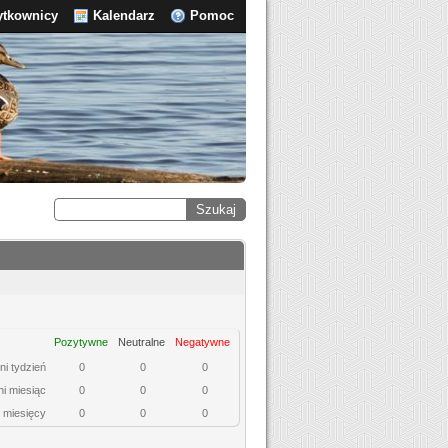
ytkownicy
Kalendarz
Pomoc
Pozytywne
Neutralne
Negatywne
ni tydzień
0
0
0
ni miesiąc
0
0
0
6 miesięcy
0
0
0