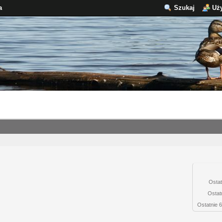
a
Szukaj
Uż
Ostat
Ostat
Ostatnie 