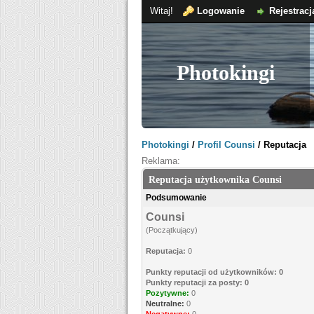
Witaj!
Logowanie
Rejestracj
Photokingi
Photokingi
/
Profil Counsi
/
Reputacja
Reklama:
Reputacja użytkownika Counsi
Podsumowanie
Counsi
(Początkujący)
Reputacja:
0
Punkty reputacji od użytkowników: 0
Punkty reputacji za posty: 0
Pozytywne:
0
Neutralne:
0