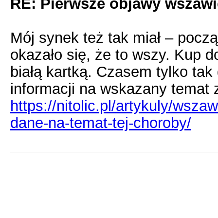
RE: Pierwsze objawy wszawi
Mój synek też tak miał – począ
okazało się, że to wszy. Kup d
białą kartką. Czasem tylko tak
informacji na wskazany temat 
https://nitolic.pl/artykuly/wsz
dane-na-temat-tej-choroby/