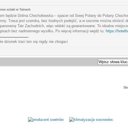
owe szlaki w Tatrach
m będzie Dolina Chochołowska – spacer od Siwej Polany do Polany Chochołow
mny. Trasa jest szeroka, bez trudnych podejść, a w sezonie można skrócić d
panoramę Tatr Zachodnich, więc widoki są gwarantowane. To idealne miejsce 
górach bez nadmiernego wysiłku. Po więcej informacji wejdź tu:
https://hotel
ie dzionek traci ten się nigdy nie zbogaci
Sk