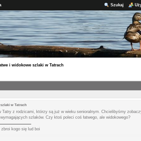
a
Szukaj
Uż
atwe i widokowe szlaki w Tatrach
szlaki w Tatrach
 Tatry z rodzicami, którzy są już w wieku senioralnym. Chcielibyśmy zobac
 wymagających szlaków. Czy ktoś poleci coś łatwego, ale widokowego?
 zbroi kogo się lud boi