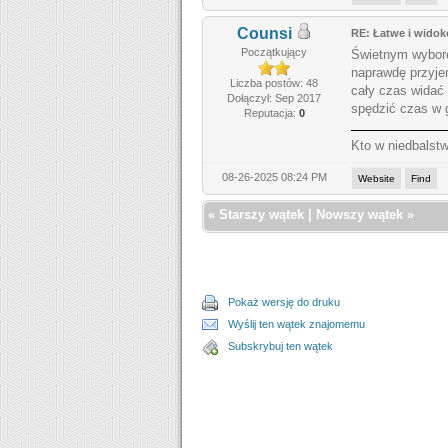
Counsi
RE: Łatwe i widok
Początkujący
Świetnym wybore
naprawdę przyje
Liczba postów: 48
cały czas widać 
Dołączył: Sep 2017
spędzić czas w 
Reputacja:
0
Kto w niedbalstw
08-26-2025 08:24 PM
Website
Find
«
Starszy wątek
|
Nowszy wątek
»
Pokaż wersję do druku
Wyślij ten wątek znajomemu
Subskrybuj ten wątek