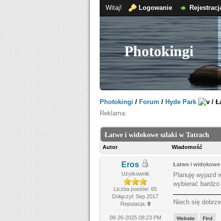
Witaj!
Logowanie
Rejestracj
Photokingi
Photokingi
/
Forum
/
Hyde Park
/
Ł
Reklama:
Łatwe i widokowe szlaki w Tatrach
Autor
Wiadomość
Eros
Łatwe i widokowe 
Użytkownik
Planuję wyjazd w
wybierać bardzo
Liczba postów: 65
Dołączył: Sep 2017
Niech się dobrze
Reputacja:
0
08-26-2025 08:23 PM
Website
Find