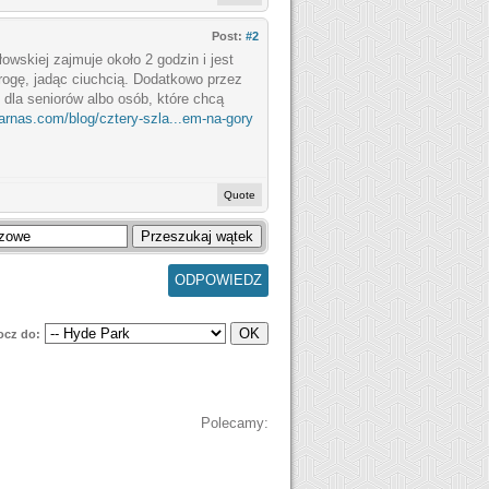
Post:
#2
skiej zajmuje około 2 godzin i jest
rogę, jadąc ciuchcią. Dodatkowo przez
dla seniorów albo osób, które chcą
harnas.com/blog/cztery-szla...em-na-gory
Quote
ODPOWIEDZ
ocz do:
Polecamy: