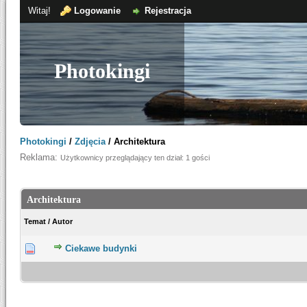
Witaj!
Logowanie
Rejestracja
Photokingi
Photokingi
/
Zdjęcia
/
Architektura
Reklama:
Użytkownicy przeglądający ten dział: 1 gości
Architektura
Temat
/
Autor
Ciekawe budynki