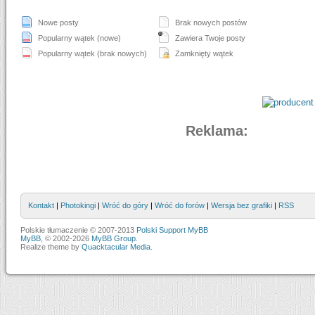
Nowe posty
Brak nowych postów
Popularny wątek (nowe)
Zawiera Twoje posty
Popularny wątek (brak nowych)
Zamknięty wątek
Reklama:
Kontakt
|
Photokingi
|
Wróć do góry
|
Wróć do forów
|
Wersja bez grafiki
|
RSS
Polskie tłumaczenie © 2007-2013
Polski Support MyBB
MyBB
, © 2002-2026
MyBB Group
.
Realize theme by
Quacktacular Media
.