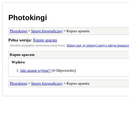
Photokingi
Photokingi
>
Sprzęt fotograficzny
> Kupno aparatu
Pełna wersja:
Kupno aparatu
Aktualnie przeglądasz uproszczoną wersję forum.
Kliknij tutaj, by zobaczyć wersję z pełnym formatow
Kupno aparatu
Wątków
Jaki aparat wybrać?
(4 Odpowiedzi)
Photokingi
>
Sprzęt fotograficzny
> Kupno aparatu