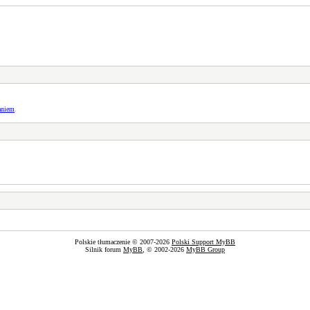
aniem
.
Polskie tłumaczenie © 2007-2026
Polski Support MyBB
Silnik forum
MyBB
, © 2002-2026
MyBB Group